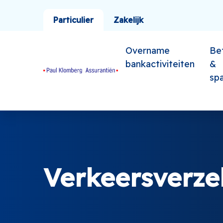
Particulier
Zakelijk
Overname
Be
bankactiviteiten
&
sp
Verkeersverze