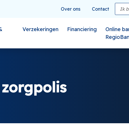
Over ons
Contact
&
Verzekeringen
Financiering
Online ba
RegioBa
zorgpolis