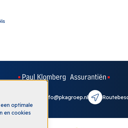
lis
315 - 340582
info@pkagroep.nl
Routebesc
 een optimale
en en cookies